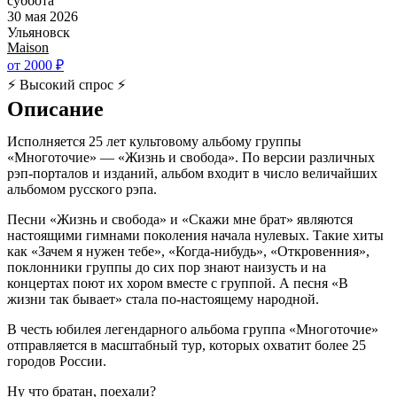
суббота
30 мая 2026
Ульяновск
Maison
от 2000 ₽
⚡ Высокий спрос ⚡
Описание
Исполняется 25 лет культовому альбому группы
«Многоточие» — «Жизнь и свобода». По версии различных
рэп-порталов и изданий, альбом входит в число величайших
альбомом русского рэпа.
Песни «Жизнь и свобода» и «Скажи мне брат» являются
настоящими гимнами поколения начала нулевых. Такие хиты
как «Зачем я нужен тебе», «Когда-нибудь», «Откровенния»,
поклонники группы до сих пор знают наизусть и на
концертах поют их хором вместе с группой. А песня «В
жизни так бывает» стала по-настоящему народной.
В честь юбилея легендарного альбома группа «Многоточие»
отправляется в масштабный тур, которых охватит более 25
городов России.
Ну что братан, поехали?