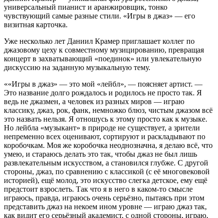
универсальный пианист и аранжировщик, тонко
чувствующий самые разные стили. «Игры в джаз» — его
визитная карточка.
Уже несколько лет Даниил Крамер приглашает коллег по
джазовому цеху к совместному музицированию, превращая
концерт в захватывающий «поединок» или увлекательную
дискуссию на заданную музыкальную тему.
««Игры в джаз» — это мой «лейбл», — поясняет артист. —
Это название долго рождалось и родилось не просто так. Я
ведь не джазмен, а человек из разных миров — играю
классику, джаз, рок, фанк, немножко блюз, чистым джазом всё
это назвать нельзя. Я отношусь к этому просто как к музыке.
Но лейбла «музыкант» в природе не существует, а зрители
непременно всех оценивают, сортируют и раскладывают по
коробочкам. Моя же коробочка неоднозначна, я делаю всё, что
умею, и стараюсь делать это так, чтобы джаз не был лишь
развлекательным искусством, а становился глубже. С другой
стороны, джаз, по сравнению с классикой (с её многовековой
историей), ещё молод, это искусство слегка детское, ему ещё
предстоит взрослеть. Так что я в него в каком-то смысле
играюсь, правда, играюсь очень серьёзно, пытаясь при этом
представить джаз на некоем ином уровне — играю джаз так,
как видит его серьёзный академист, с одной стороны, играю,