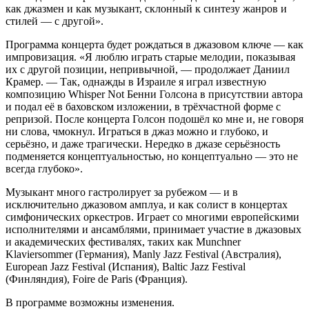
как джазмен и как музыкант, склонный к синтезу жанров и
стилей — с другой».
Программа концерта будет рождаться в джазовом ключе — как
импровизация. «Я люблю играть старые мелодии, показывая
их с другой позиции, непривычной, — продолжает Даниил
Крамер. — Так, однажды в Израиле я играл известную
композицию Whisper Not Бенни Голсона в присутствии автора
и подал её в баховском изложении, в трёхчастной форме с
репризой. После концерта Голсон подошёл ко мне и, не говоря
ни слова, чмокнул. Играться в джаз можно и глубоко, и
серьёзно, и даже трагически. Нередко в джазе серьёзность
подменяется концептуальностью, но концептуально — это не
всегда глубоко».
Музыкант много гастролирует за рубежом — и в
исключительно джазовом амплуа, и как солист в концертах
симфонических оркестров. Играет со многими европейскими
исполнителями и ансамблями, принимает участие в джазовых
и академических фестивалях, таких как Munchner
Klaviersommer (Германия), Manly Jazz Festival (Австралия),
European Jazz Festival (Испания), Baltic Jazz Festival
(Финляндия), Foire de Paris (Франция).
В программе возможны изменения.